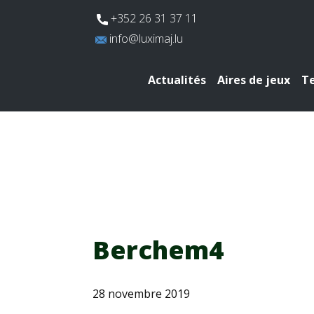
​+352 26 31 37 11
​info@luximaj.lu
Actualités
Aires de jeux
Te
Berchem4
28 novembre 2019