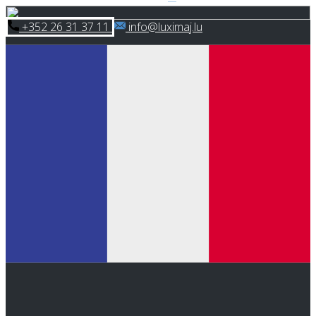
Skip
​+352 26 31 37 11
​info@luximaj.lu
to
content