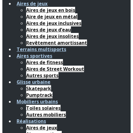
Aires de jeux
Aires de jeux en bois
Aire de jeux en métal
Aires de jeux inclusives
Aires de jeux d’eau
Aires de jeux insolites
Revêtement amortissant
Terrains multisports
Aires sportives
Aires de fitness
Aires de Street Workout
Autres sports
Glisse urbaine
Skatepark
Pumptrack
Mobiliers urbains
Toiles solaires
Autres mobiliers
Réalisations
Aires de jeux