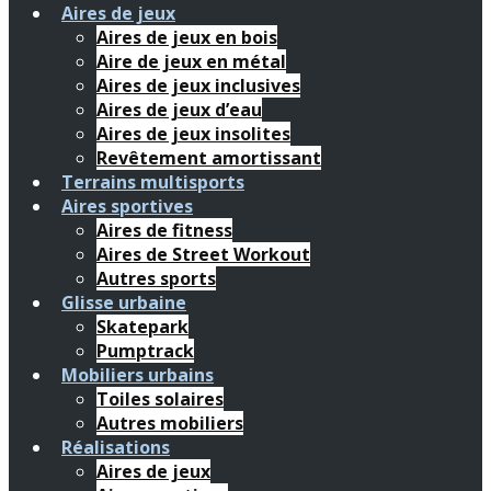
Aires de jeux
Aires de jeux en bois
Aire de jeux en métal
Aires de jeux inclusives
Aires de jeux d’eau
Aires de jeux insolites
Revêtement amortissant
Terrains multisports
Aires sportives
Aires de fitness
Aires de Street Workout
Autres sports
Glisse urbaine
Skatepark
Pumptrack
Mobiliers urbains
Toiles solaires
Autres mobiliers
Réalisations
Aires de jeux