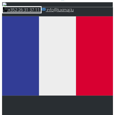
Skip
​+352 26 31 37 11
​info@luximaj.lu
to
content