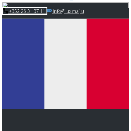
Skip
​+352 26 31 37 11
​info@luximaj.lu
to
content