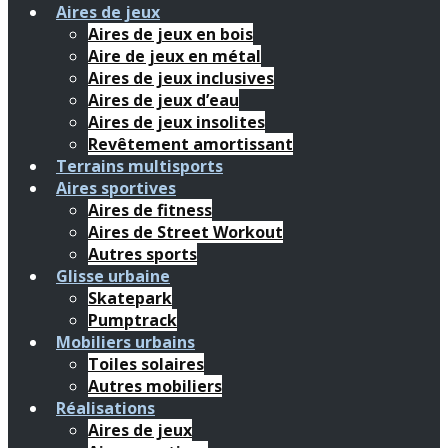
Aires de jeux
Aires de jeux en bois
Aire de jeux en métal
Aires de jeux inclusives
Aires de jeux d’eau
Aires de jeux insolites
Revêtement amortissant
Terrains multisports
Aires sportives
Aires de fitness
Aires de Street Workout
Autres sports
Glisse urbaine
Skatepark
Pumptrack
Mobiliers urbains
Toiles solaires
Autres mobiliers
Réalisations
Aires de jeux