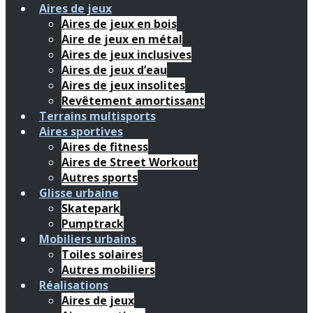
Aires de jeux
Aires de jeux en bois
Aire de jeux en métal
Aires de jeux inclusives
Aires de jeux d’eau
Aires de jeux insolites
Revêtement amortissant
Terrains multisports
Aires sportives
Aires de fitness
Aires de Street Workout
Autres sports
Glisse urbaine
Skatepark
Pumptrack
Mobiliers urbains
Toiles solaires
Autres mobiliers
Réalisations
Aires de jeux