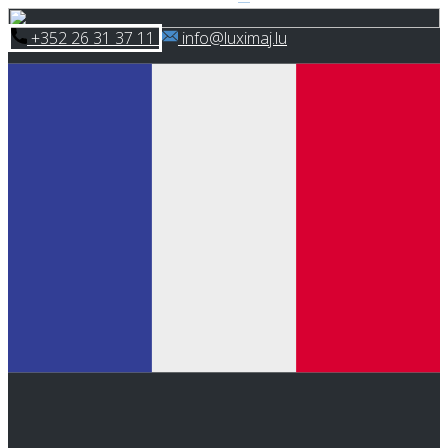
Skip
​+352 26 31 37 11
​info@luximaj.lu
to
content