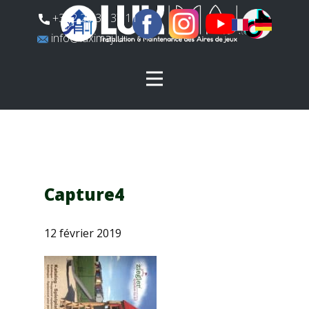
​+352 26 31 37 11
​info@luximaj.lu
Capture4
12 février 2019