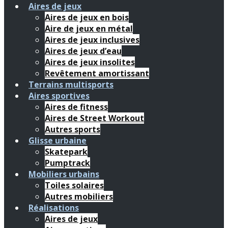
Aires de jeux
Aires de jeux en bois
Aire de jeux en métal
Aires de jeux inclusives
Aires de jeux d’eau
Aires de jeux insolites
Revêtement amortissant
Terrains multisports
Aires sportives
Aires de fitness
Aires de Street Workout
Autres sports
Glisse urbaine
Skatepark
Pumptrack
Mobiliers urbains
Toiles solaires
Autres mobiliers
Réalisations
Aires de jeux