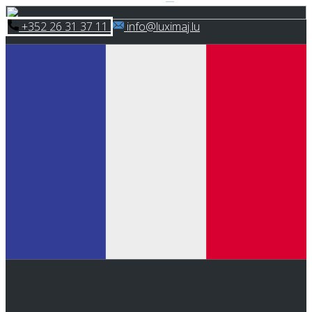
Skip
​+352 26 31 37 11
​info@luximaj.lu
to
content