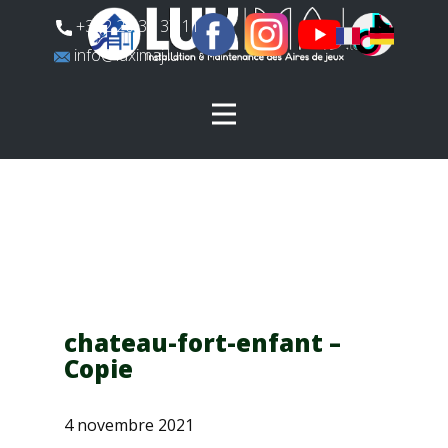
​+352 26 31 37 11
​info@luximaj.lu
chateau-fort-enfant –
Copie
4 novembre 2021