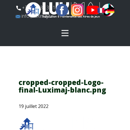
​+352 26 31 37 11
​info@luximaj.lu
cropped-cropped-Logo-
final-Luximaj-blanc.png
19 juillet 2022