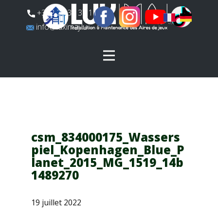
​+352 26 31 37 11
​info@luximaj.lu
csm_834000175_Wassers
piel_Kopenhagen_Blue_P
lanet_2015_MG_1519_14b
1489270
19 juillet 2022