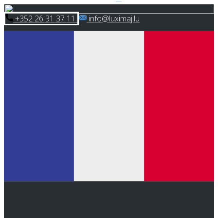
Skip
​+352 26 31 37 11
​info@luximaj.lu
to
content