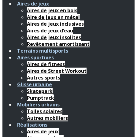
Aires de jeux
Aires de jeux en bois
Aire de jeux en métal
Aires de jeux inclusives
Aires de jeux d’eau
Aires de jeux insolites
Revêtement amortissant
Terrains multisports
Aires sportives
Aires de fitness
Aires de Street Workout
Autres sports
Glisse urbaine
Skatepark
Pumptrack
Mobiliers urbains
Toiles solaires
Autres mobiliers
Réalisations
Aires de jeux