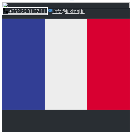
Skip
​+352 26 31 37 11
​info@luximaj.lu
to
content