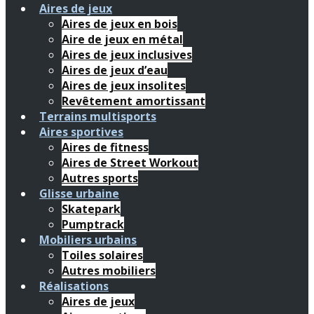
Aires de jeux
Aires de jeux en bois
Aire de jeux en métal
Aires de jeux inclusives
Aires de jeux d’eau
Aires de jeux insolites
Revêtement amortissant
Terrains multisports
Aires sportives
Aires de fitness
Aires de Street Workout
Autres sports
Glisse urbaine
Skatepark
Pumptrack
Mobiliers urbains
Toiles solaires
Autres mobiliers
Réalisations
Aires de jeux