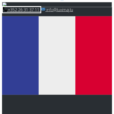
Skip
​+352 26 31 37 11
​info@luximaj.lu
to
content