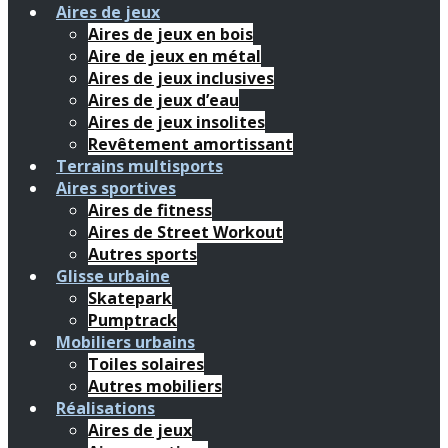
Aires de jeux
Aires de jeux en bois
Aire de jeux en métal
Aires de jeux inclusives
Aires de jeux d’eau
Aires de jeux insolites
Revêtement amortissant
Terrains multisports
Aires sportives
Aires de fitness
Aires de Street Workout
Autres sports
Glisse urbaine
Skatepark
Pumptrack
Mobiliers urbains
Toiles solaires
Autres mobiliers
Réalisations
Aires de jeux