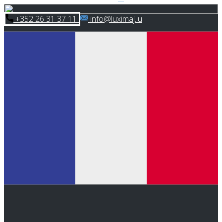
Skip
​+352 26 31 37 11
​info@luximaj.lu
to
content