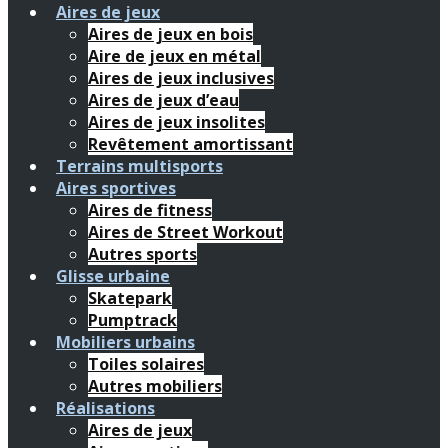
Aires de jeux
Aires de jeux en bois
Aire de jeux en métal
Aires de jeux inclusives
Aires de jeux d’eau
Aires de jeux insolites
Revêtement amortissant
Terrains multisports
Aires sportives
Aires de fitness
Aires de Street Workout
Autres sports
Glisse urbaine
Skatepark
Pumptrack
Mobiliers urbains
Toiles solaires
Autres mobiliers
Réalisations
Aires de jeux