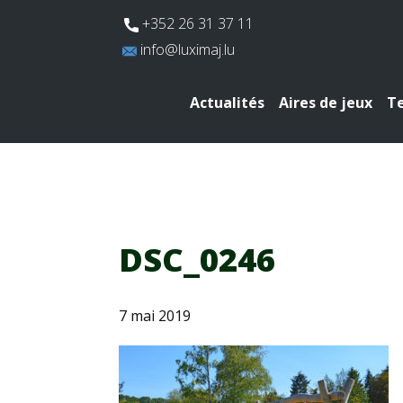
​+352 26 31 37 11
​info@luximaj.lu
Actualités
Aires de jeux
Te
DSC_0246
7 mai 2019