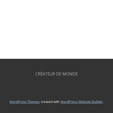
CRÉATEUR DE MONDE
.
WordPress Themes
created with
WordPress Website Builder