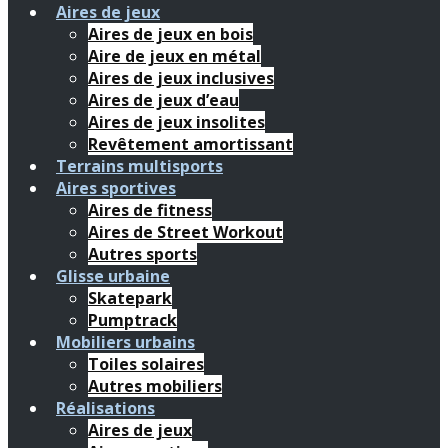
Aires de jeux
Aires de jeux en bois
Aire de jeux en métal
Aires de jeux inclusives
Aires de jeux d’eau
Aires de jeux insolites
Revêtement amortissant
Terrains multisports
Aires sportives
Aires de fitness
Aires de Street Workout
Autres sports
Glisse urbaine
Skatepark
Pumptrack
Mobiliers urbains
Toiles solaires
Autres mobiliers
Réalisations
Aires de jeux