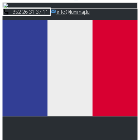
Skip
​+352 26 31 37 11
​info@luximaj.lu
to
content