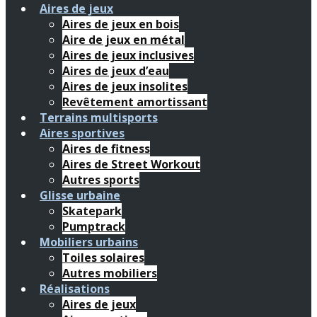
Aires de jeux
Aires de jeux en bois
Aire de jeux en métal
Aires de jeux inclusives
Aires de jeux d’eau
Aires de jeux insolites
Revêtement amortissant
Terrains multisports
Aires sportives
Aires de fitness
Aires de Street Workout
Autres sports
Glisse urbaine
Skatepark
Pumptrack
Mobiliers urbains
Toiles solaires
Autres mobiliers
Réalisations
Aires de jeux