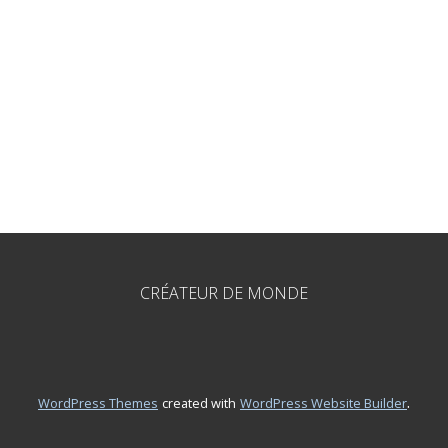
CRÉATEUR DE MONDE
.
WordPress Themes
created with
WordPress Website Builder