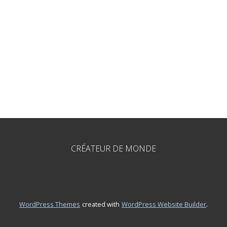
CRÉATEUR DE MONDE
.
WordPress Themes
created with
WordPress Website Builder