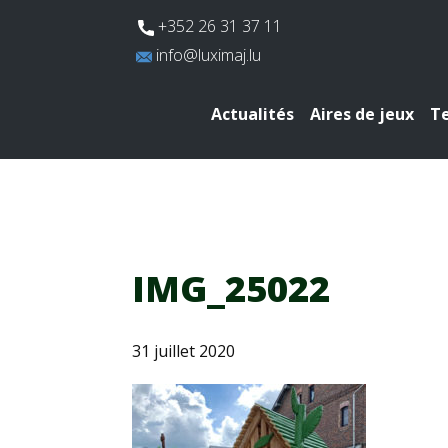
​+352 26 31 37 11
​info@luximaj.lu
Actualités
Aires de jeux
Te
IMG_25022
31 juillet 2020