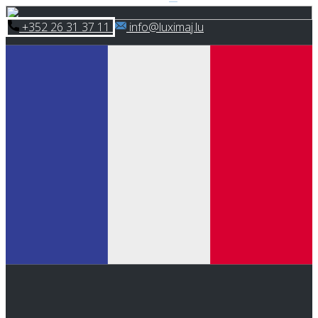
Skip
​+352 26 31 37 11
​info@luximaj.lu
to
content