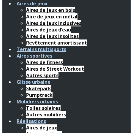
Aires de jeux
Aires de jeux en bois
Aire de jeux en métal
Aires de jeux inclusives
Aires de jeux d’eau
Aires de jeux insolites
Revêtement amortissant
Terrains multisports
Aires sportives
Aires de fitness
Aires de Street Workout
Autres sports
Glisse urbaine
Skatepark
Pumptrack
Mobiliers urbains
Toiles solaires
Autres mobiliers
Réalisations
Aires de jeux