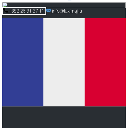
Skip
​+352 26 31 37 11
​info@luximaj.lu
to
content