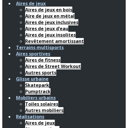
Aires de jeux
Aires de jeux en bois
Aire de jeux en métal
Aires de jeux inclusives
Aires de jeux d’eau
Aires de jeux insolites
Revêtement amortissant
Terrains multisports
Aires sportives
Aires de fitness
Aires de Street Workout
Autres sports
Glisse urbaine
Skatepark
Pumptrack
Mobiliers urbains
Toiles solaires
Autres mobiliers
Réalisations
Aires de jeux