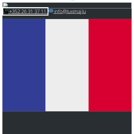
Skip
​+352 26 31 37 11
​info@luximaj.lu
to
content