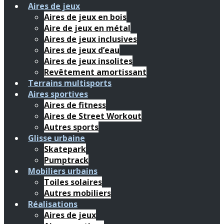
Aires de jeux
Aires de jeux en bois
Aire de jeux en métal
Aires de jeux inclusives
Aires de jeux d’eau
Aires de jeux insolites
Revêtement amortissant
Terrains multisports
Aires sportives
Aires de fitness
Aires de Street Workout
Autres sports
Glisse urbaine
Skatepark
Pumptrack
Mobiliers urbains
Toiles solaires
Autres mobiliers
Réalisations
Aires de jeux