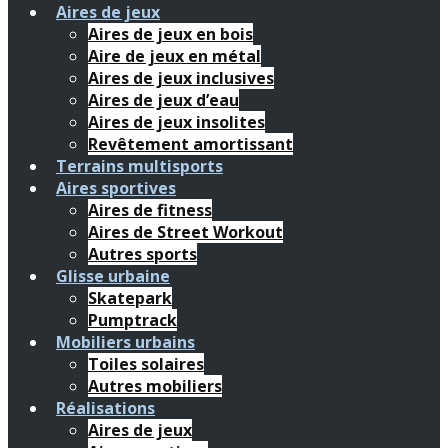
Aires de jeux
Aires de jeux en bois
Aire de jeux en métal
Aires de jeux inclusives
Aires de jeux d’eau
Aires de jeux insolites
Revêtement amortissant
Terrains multisports
Aires sportives
Aires de fitness
Aires de Street Workout
Autres sports
Glisse urbaine
Skatepark
Pumptrack
Mobiliers urbains
Toiles solaires
Autres mobiliers
Réalisations
Aires de jeux