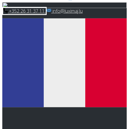
Skip
​+352 26 31 37 11
​info@luximaj.lu
to
content