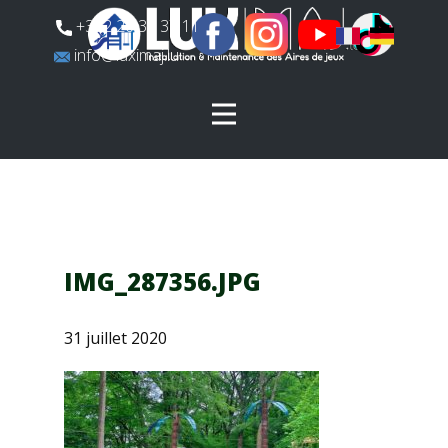
​+352 26 31 37 11
​info@luximaj.lu
IMG_287356.JPG
31 juillet 2020