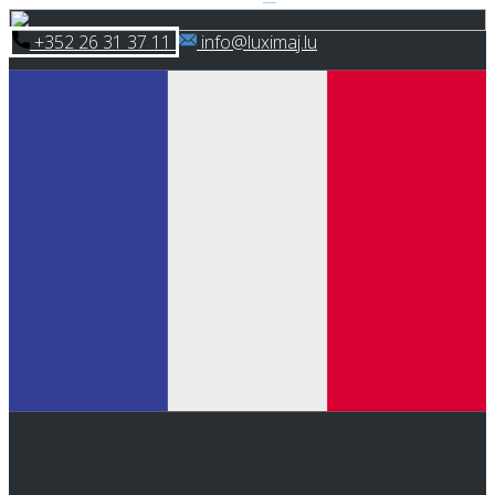
Skip
​+352 26 31 37 11
​info@luximaj.lu
to
content