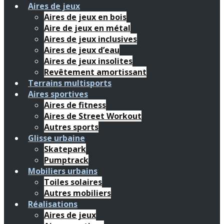
Aires de jeux
Aires de jeux en bois
Aire de jeux en métal
Aires de jeux inclusives
Aires de jeux d’eau
Aires de jeux insolites
Revêtement amortissant
Terrains multisports
Aires sportives
Aires de fitness
Aires de Street Workout
Autres sports
Glisse urbaine
Skatepark
Pumptrack
Mobiliers urbains
Toiles solaires
Autres mobiliers
Réalisations
Aires de jeux