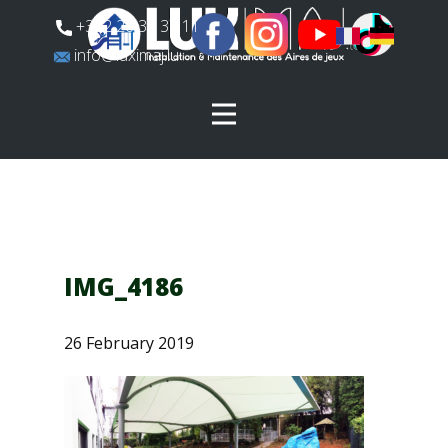
​+352 26 31 37 11
​info@luximaj.lu
IMG_4186
26 February 2019