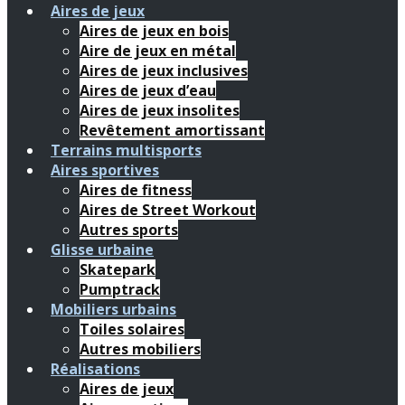
Aires de jeux
Aires de jeux en bois
Aire de jeux en métal
Aires de jeux inclusives
Aires de jeux d’eau
Aires de jeux insolites
Revêtement amortissant
Terrains multisports
Aires sportives
Aires de fitness
Aires de Street Workout
Autres sports
Glisse urbaine
Skatepark
Pumptrack
Mobiliers urbains
Toiles solaires
Autres mobiliers
Réalisations
Aires de jeux