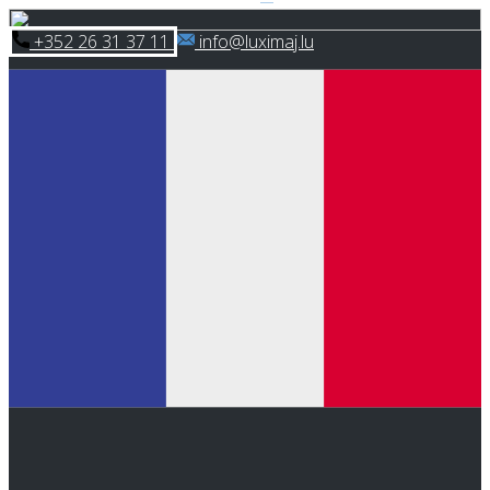
Skip
​+352 26 31 37 11
​info@luximaj.lu
to
content