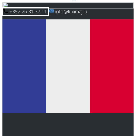
Skip
​+352 26 31 37 11
​info@luximaj.lu
to
content