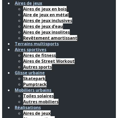
Aires de jeux
Aires de jeux en bois
Aire de jeux en métal
Aires de jeux inclusives
Aires de jeux d’eau
Aires de jeux insolites
Revêtement amortissant
Terrains multisports
Aires sportives
Aires de fitness
Aires de Street Workout
Autres sports
Glisse urbaine
Skatepark
Pumptrack
Mobiliers urbains
Toiles solaires
Autres mobiliers
Réalisations
Aires de jeux