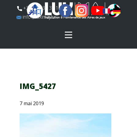
​+352 26 31 37 11
​info@luximaj.lu
IMG_5427
7 mai 2019