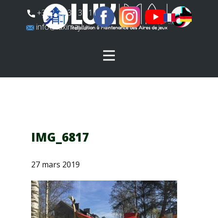
​+352 26 31 37 11
​info@luximaj.lu
IMG_6817
27 mars 2019