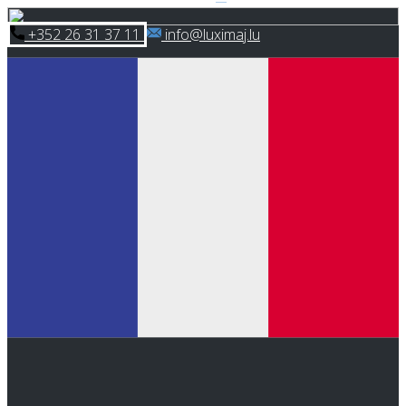
Skip
​+352 26 31 37 11
​info@luximaj.lu
to
content