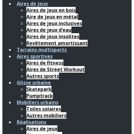
Aires de jeux
Aires de jeux en bois
Aire de jeux en métal
Aires de jeux inclusives
Aires de jeux d’eau
Aires de jeux insolites
Revêtement amortissant
Terrains multisports
Aires sportives
Aires de fitness
Aires de Street Workout
Autres sports
Glisse urbaine
Skatepark
Pumptrack
Mobiliers urbains
Toiles solaires
Autres mobiliers
Réalisations
Aires de jeux