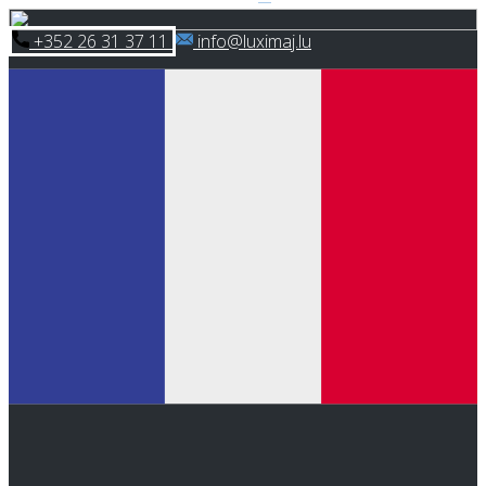
Skip
​+352 26 31 37 11
​info@luximaj.lu
to
content