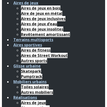
Aires de jeux
Aires de jeux en bois
Aire de jeux en métal
Aires de jeux inclusives
Aires de jeux d’eau
Aires de jeux insolites
Revêtement amortissant
Terrains multisports
Aires sportives
Aires de fitness
Aires de Street Workout
Autres sports
Glisse urbaine
Skatepark
Pumptrack
Mobiliers urbains
Toiles solaires
Autres mobiliers
Réalisations
Aires de jeux