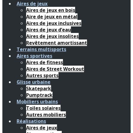
Aires de jeux
Aires de jeux en bois
Aire de jeux en métal
Aires de jeux inclusives
Aires de jeux d’eau
Aires de jeux insolites
Revêtement amortissant
Terrains multisports
Aires sportives
Aires de fitness
Aires de Street Workout
Autres sports
Glisse urbaine
Skatepark
Pumptrack
Mobiliers urbains
Toiles solaires
Autres mobiliers
Réalisations
Aires de jeux