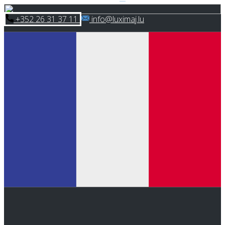
Skip
​+352 26 31 37 11
​info@luximaj.lu
to
content