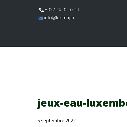
​+352 26 31 37 11
​info@luximaj.lu
Actualités
Aires de jeux
Te
jeux-eau-luxemb
5 septembre 2022