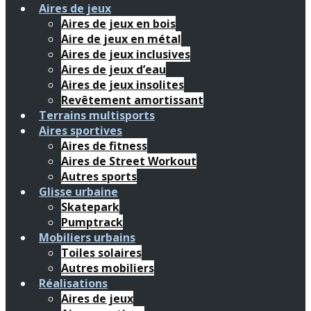
Aires de jeux
Aires de jeux en bois
Aire de jeux en métal
Aires de jeux inclusives
Aires de jeux d’eau
Aires de jeux insolites
Revêtement amortissant
Terrains multisports
Aires sportives
Aires de fitness
Aires de Street Workout
Autres sports
Glisse urbaine
Skatepark
Pumptrack
Mobiliers urbains
Toiles solaires
Autres mobiliers
Réalisations
Aires de jeux