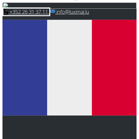
Skip
​+352 26 31 37 11
​info@luximaj.lu
to
content