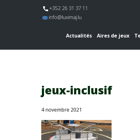
​+352 26 31 37 11
​info@luximaj.lu
Actualités
Aires de jeux
Te
jeux-inclusif
4 novembre 2021