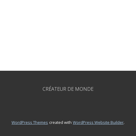
CRÉATEUR DE MONDE
.
WordPress Themes
created with
WordPress Website Builder