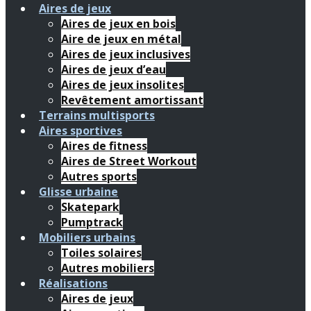
Aires de jeux
Aires de jeux en bois
Aire de jeux en métal
Aires de jeux inclusives
Aires de jeux d’eau
Aires de jeux insolites
Revêtement amortissant
Terrains multisports
Aires sportives
Aires de fitness
Aires de Street Workout
Autres sports
Glisse urbaine
Skatepark
Pumptrack
Mobiliers urbains
Toiles solaires
Autres mobiliers
Réalisations
Aires de jeux