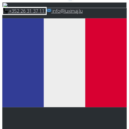
Skip
​+352 26 31 37 11
​info@luximaj.lu
to
content