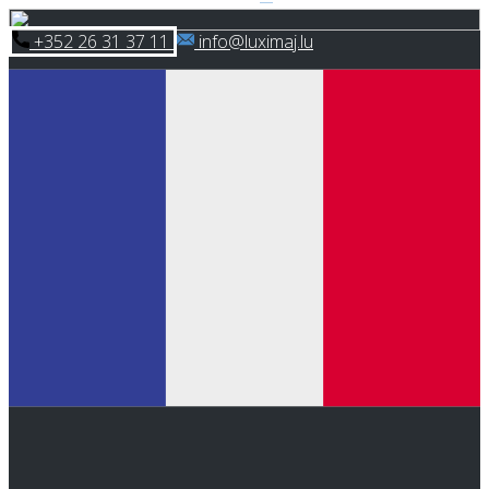
Skip
​+352 26 31 37 11
​info@luximaj.lu
to
content