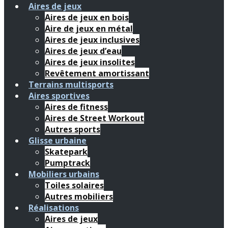
Aires de jeux
Aires de jeux en bois
Aire de jeux en métal
Aires de jeux inclusives
Aires de jeux d’eau
Aires de jeux insolites
Revêtement amortissant
Terrains multisports
Aires sportives
Aires de fitness
Aires de Street Workout
Autres sports
Glisse urbaine
Skatepark
Pumptrack
Mobiliers urbains
Toiles solaires
Autres mobiliers
Réalisations
Aires de jeux