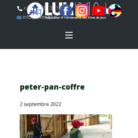
​+352 26 31 37 11
​info@luximaj.lu
peter-pan-coffre
2 septembre 2022