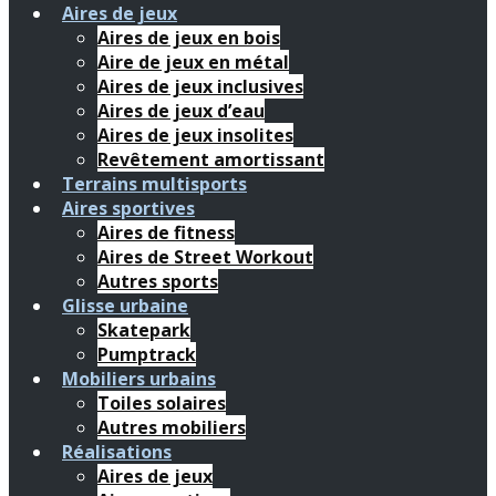
Aires de jeux
Aires de jeux en bois
Aire de jeux en métal
Aires de jeux inclusives
Aires de jeux d’eau
Aires de jeux insolites
Revêtement amortissant
Terrains multisports
Aires sportives
Aires de fitness
Aires de Street Workout
Autres sports
Glisse urbaine
Skatepark
Pumptrack
Mobiliers urbains
Toiles solaires
Autres mobiliers
Réalisations
Aires de jeux