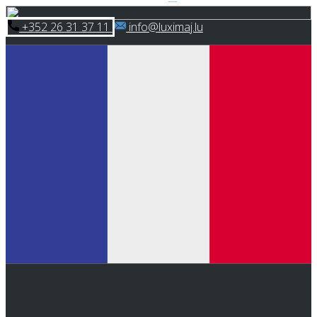
Skip
​+352 26 31 37 11
​info@luximaj.lu
to
content