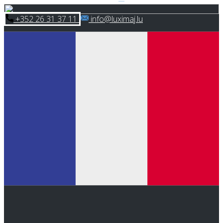
Skip
​+352 26 31 37 11
​info@luximaj.lu
to
content