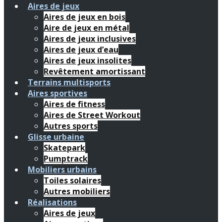
Aires de jeux
Aires de jeux en bois
Aire de jeux en métal
Aires de jeux inclusives
Aires de jeux d’eau
Aires de jeux insolites
Revêtement amortissant
Terrains multisports
Aires sportives
Aires de fitness
Aires de Street Workout
Autres sports
Glisse urbaine
Skatepark
Pumptrack
Mobiliers urbains
Toiles solaires
Autres mobiliers
Réalisations
Aires de jeux