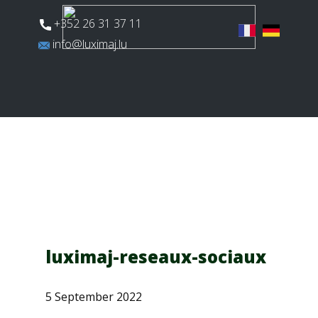
​+352 26 31 37 11
​info@luximaj.lu
Actualités
Aires de jeux
Terrains multisports
luximaj-reseaux-sociaux
5 September 2022