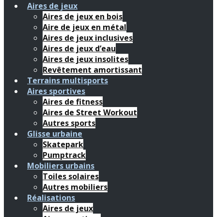
Aires de jeux
Aires de jeux en bois
Aire de jeux en métal
Aires de jeux inclusives
Aires de jeux d’eau
Aires de jeux insolites
Revêtement amortissant
Terrains multisports
Aires sportives
Aires de fitness
Aires de Street Workout
Autres sports
Glisse urbaine
Skatepark
Pumptrack
Mobiliers urbains
Toiles solaires
Autres mobiliers
Réalisations
Aires de jeux