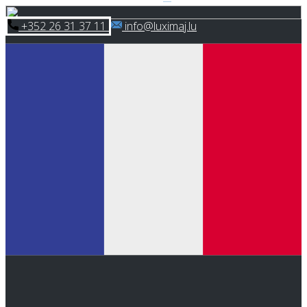
Skip
​+352 26 31 37 11
​info@luximaj.lu
to
content