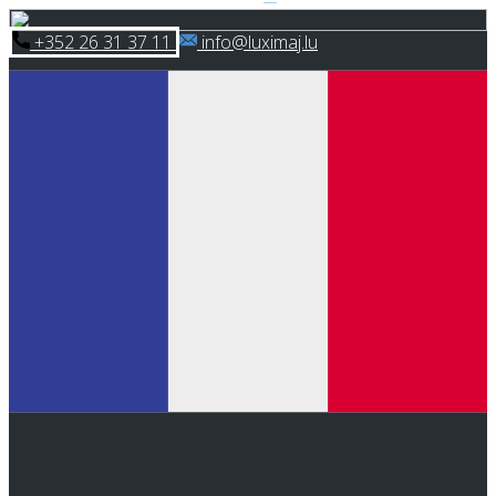
Skip
​+352 26 31 37 11
​info@luximaj.lu
to
content