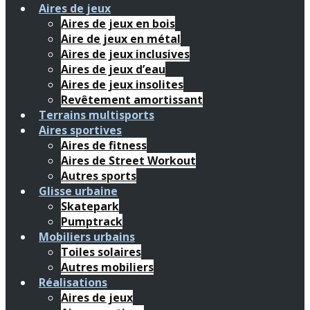
Aires de jeux
Aires de jeux en bois
Aire de jeux en métal
Aires de jeux inclusives
Aires de jeux d’eau
Aires de jeux insolites
Revêtement amortissant
Terrains multisports
Aires sportives
Aires de fitness
Aires de Street Workout
Autres sports
Glisse urbaine
Skatepark
Pumptrack
Mobiliers urbains
Toiles solaires
Autres mobiliers
Réalisations
Aires de jeux