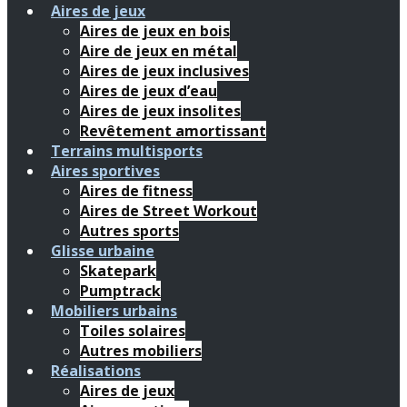
Aires de jeux
Aires de jeux en bois
Aire de jeux en métal
Aires de jeux inclusives
Aires de jeux d’eau
Aires de jeux insolites
Revêtement amortissant
Terrains multisports
Aires sportives
Aires de fitness
Aires de Street Workout
Autres sports
Glisse urbaine
Skatepark
Pumptrack
Mobiliers urbains
Toiles solaires
Autres mobiliers
Réalisations
Aires de jeux