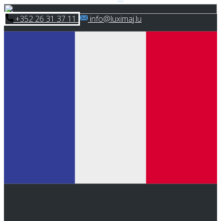
Skip
​+352 26 31 37 11
​info@luximaj.lu
to
content