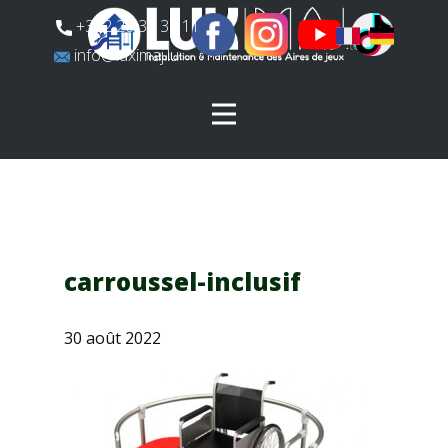
​+352 26 31 37 11
​info@luximaj.lu
carroussel-inclusif
30 août 2022