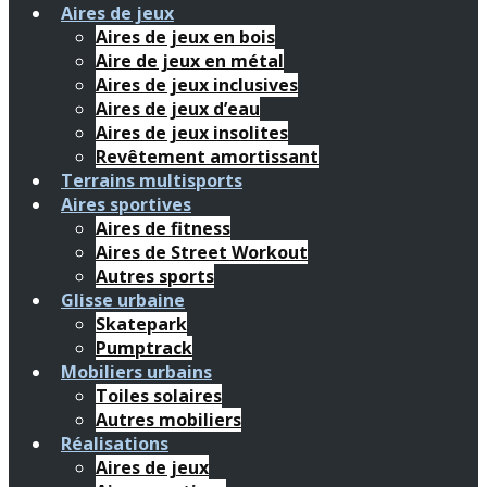
Aires de jeux
Aires de jeux en bois
Aire de jeux en métal
Aires de jeux inclusives
Aires de jeux d’eau
Aires de jeux insolites
Revêtement amortissant
Terrains multisports
Aires sportives
Aires de fitness
Aires de Street Workout
Autres sports
Glisse urbaine
Skatepark
Pumptrack
Mobiliers urbains
Toiles solaires
Autres mobiliers
Réalisations
Aires de jeux