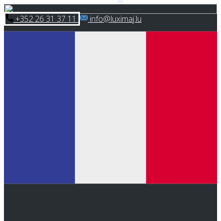
Skip
​+352 26 31 37 11
​info@luximaj.lu
to
content