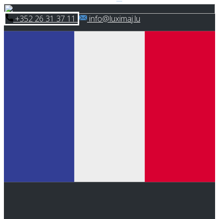
Skip
​+352 26 31 37 11
​info@luximaj.lu
to
content