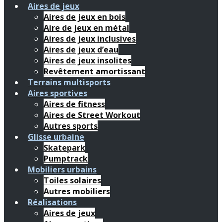
Aires de jeux
Aires de jeux en bois
Aire de jeux en métal
Aires de jeux inclusives
Aires de jeux d’eau
Aires de jeux insolites
Revêtement amortissant
Terrains multisports
Aires sportives
Aires de fitness
Aires de Street Workout
Autres sports
Glisse urbaine
Skatepark
Pumptrack
Mobiliers urbains
Toiles solaires
Autres mobiliers
Réalisations
Aires de jeux