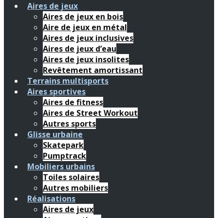
Aires de jeux
Aires de jeux en bois
Aire de jeux en métal
Aires de jeux inclusives
Aires de jeux d’eau
Aires de jeux insolites
Revêtement amortissant
Terrains multisports
Aires sportives
Aires de fitness
Aires de Street Workout
Autres sports
Glisse urbaine
Skatepark
Pumptrack
Mobiliers urbains
Toiles solaires
Autres mobiliers
Réalisations
Aires de jeux