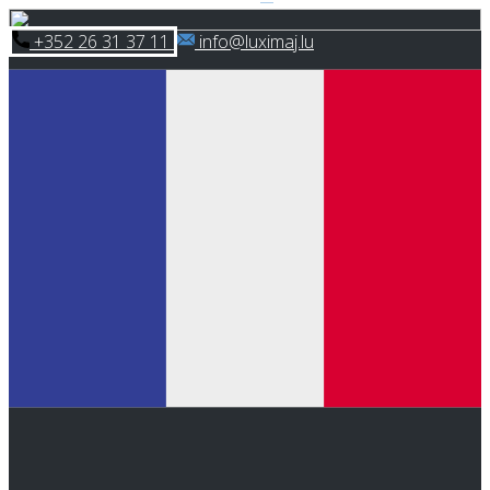
Skip
​+352 26 31 37 11
​info@luximaj.lu
to
content