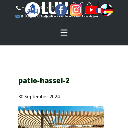
​+352 26 31 37 11
​info@luximaj.lu
patio-hassel-2
30 September 2024